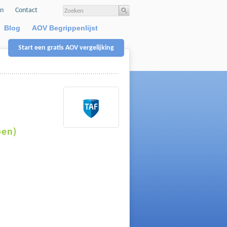
en
Contact
Blog
AOV Begrippenlijst
Start een gratis AOV vergelijking
ben)