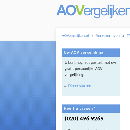
AOVergelijken.nl
»
Verzekeringen
»
T
Uw AOV vergelijking
U bent nog niet gestart met uw
gratis persoonlijke AOV
vergelijking.
Direct starten
Heeft u vragen?
(020) 496 9269