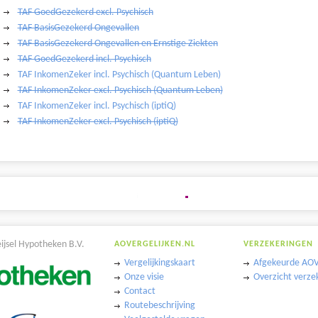
TAF GoedGezekerd excl. Psychisch
TAF BasisGezekerd Ongevallen
TAF BasisGezekerd Ongevallen en Ernstige Ziekten
TAF GoedGezekerd incl. Psychisch
TAF InkomenZeker incl. Psychisch (Quantum Leben)
TAF InkomenZeker excl. Psychisch (Quantum Leben)
TAF InkomenZeker incl. Psychisch (iptiQ)
TAF InkomenZeker excl. Psychisch (iptiQ)
eijsel Hypotheken B.V.
AOVERGELIJKEN.NL
VERZEKERINGEN
Vergelijkingskaart
Afgekeurde AOV
Onze visie
Overzicht verze
Contact
Routebeschrijving