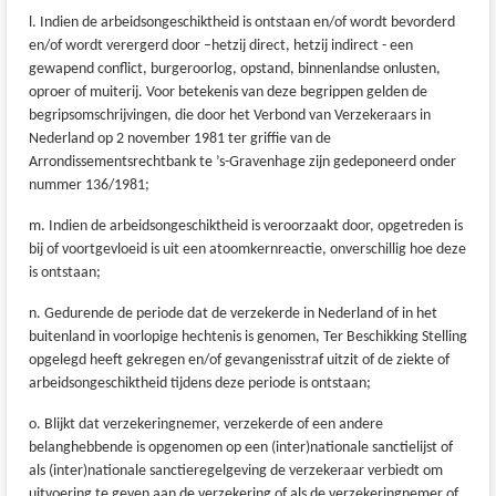
l. Indien de arbeidsongeschiktheid is ontstaan en/of wordt bevorderd
en/of wordt verergerd door –hetzij direct, hetzij indirect - een
gewapend conflict, burgeroorlog, opstand, binnenlandse onlusten,
oproer of muiterij. Voor betekenis van deze begrippen gelden de
begripsomschrijvingen, die door het Verbond van Verzekeraars in
Nederland op 2 november 1981 ter griffie van de
Arrondissementsrechtbank te ’s-Gravenhage zijn gedeponeerd onder
nummer 136/1981;
m. Indien de arbeidsongeschiktheid is veroorzaakt door, opgetreden is
bij of voortgevloeid is uit een atoomkernreactie, onverschillig hoe deze
is ontstaan;
n. Gedurende de periode dat de verzekerde in Nederland of in het
buitenland in voorlopige hechtenis is genomen, Ter Beschikking Stelling
opgelegd heeft gekregen en/of gevangenisstraf uitzit of de ziekte of
arbeidsongeschiktheid tijdens deze periode is ontstaan;
o. Blijkt dat verzekeringnemer, verzekerde of een andere
belanghebbende is opgenomen op een (inter)nationale sanctielijst of
als (inter)nationale sanctieregelgeving de verzekeraar verbiedt om
uitvoering te geven aan de verzekering of als de verzekeringnemer of