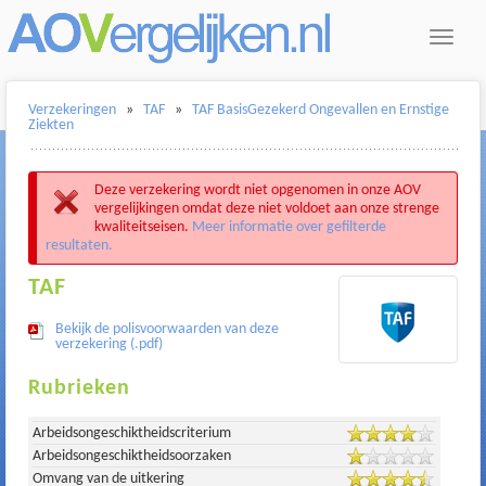
Toggle
navigat
Verzekeringen
»
TAF
»
TAF BasisGezekerd Ongevallen en Ernstige
Ziekten
Deze verzekering wordt niet opgenomen in onze AOV
vergelijkingen omdat deze niet voldoet aan onze strenge
kwaliteitseisen.
Meer informatie over gefilterde
resultaten.
TAF
Bekijk de polisvoorwaarden van deze
verzekering (.pdf)
Rubrieken
Arbeidsongeschiktheidscriterium
Arbeidsongeschiktheidsoorzaken
Omvang van de uitkering