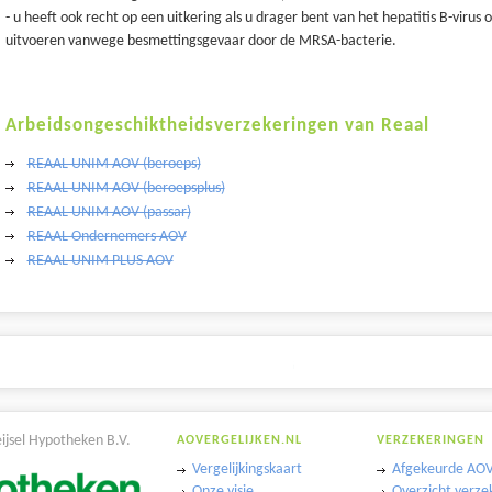
- u heeft ook recht op een uitkering als u drager bent van het hepatitis B-viru
uitvoeren vanwege besmettingsgevaar door de MRSA-bacterie.
Arbeidsongeschiktheidsverzekeringen van Reaal
REAAL UNIM AOV (beroeps)
REAAL UNIM AOV (beroepsplus)
REAAL UNIM AOV (passar)
REAAL Ondernemers AOV
REAAL UNIM PLUS AOV
eijsel Hypotheken B.V.
AOVERGELIJKEN.NL
VERZEKERINGEN
Vergelijkingskaart
Afgekeurde AOV
Onze visie
Overzicht verze