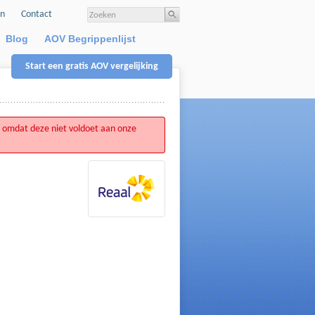
en
Contact
Blog
AOV Begrippenlijst
Start een gratis AOV vergelijking
 omdat deze niet voldoet aan onze