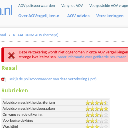
AOV polisvoorwaarden
Vangnet AOV
Veelgestelde AOV vrag
Over AOVergelijken.nl
AOV advies
Verzekeringen
eaal
»
REAAL UNIM AOV (beroeps)
Deze verzekering wordt niet opgenomen in onze AOV vergelijkingen
strenge kwaliteitseisen.
Meer informatie over gefilterde resultaten.
Reaal
Bekijk de polisvoorwaarden van deze verzekering (.pdf)
Rubrieken
Arbeidsongeschiktheidscriterium
Arbeidsongeschiktheidsoorzaken
Omvang van de uitkering
Voorlopige dekking
Wachttijd