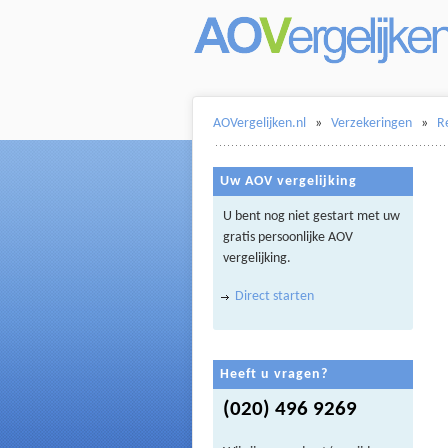
AOVergelijken.nl
»
Verzekeringen
»
R
Uw AOV vergelijking
U bent nog niet gestart met uw
gratis persoonlijke AOV
vergelijking.
Direct starten
Heeft u vragen?
(020) 496 9269