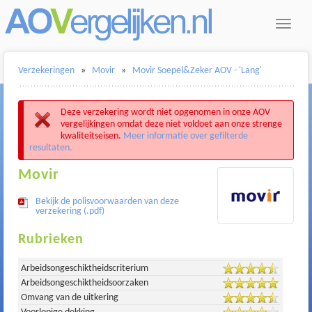
Toggle
navigat
Verzekeringen
»
Movir
»
Movir Soepel&Zeker AOV - 'Lang'
Deze verzekering wordt niet opgenomen in onze AOV
vergelijkingen omdat deze niet voldoet aan onze strenge
kwaliteitseisen.
Meer informatie over gefilterde
resultaten.
Movir
Bekijk de polisvoorwaarden van deze
verzekering (.pdf)
Rubrieken
Arbeidsongeschiktheidscriterium
Arbeidsongeschiktheidsoorzaken
Omvang van de uitkering