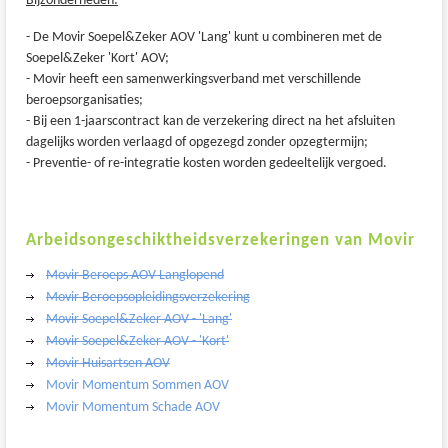
Bijzonderheden:
- De Movir Soepel&Zeker AOV 'Lang' kunt u combineren met de
Soepel&Zeker 'Kort' AOV;
- Movir heeft een samenwerkingsverband met verschillende
beroepsorganisaties;
- Bij een 1-jaarscontract kan de verzekering direct na het afsluiten
dagelijks worden verlaagd of opgezegd zonder opzegtermijn;
- Preventie- of re-integratie kosten worden gedeeltelijk vergoed.
Arbeidsongeschiktheidsverzekeringen van Movir
Movir Beroeps AOV Langlopend
Movir Beroepsopleidingsverzekering
Movir Soepel&Zeker AOV - 'Lang'
Movir Soepel&Zeker AOV - 'Kort'
Movir Huisartsen AOV
Movir Momentum Sommen AOV
Movir Momentum Schade AOV