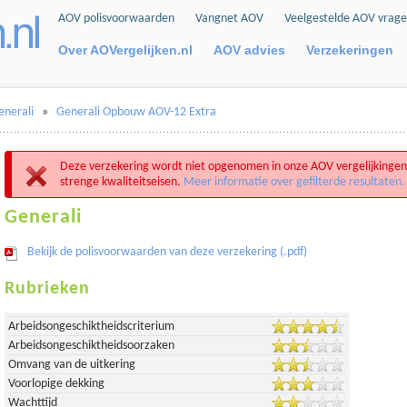
AOV polisvoorwaarden
Vangnet AOV
Veelgestelde AOV vrag
Over AOVergelijken.nl
AOV advies
Verzekeringen
enerali
»
Generali Opbouw AOV-12 Extra
Deze verzekering wordt niet opgenomen in onze AOV vergelijkingen
strenge kwaliteitseisen.
Meer informatie over gefilterde resultaten.
Generali
Bekijk de polisvoorwaarden van deze verzekering (.pdf)
Rubrieken
Arbeidsongeschiktheidscriterium
Arbeidsongeschiktheidsoorzaken
Omvang van de uitkering
Voorlopige dekking
Wachttijd