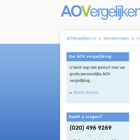
AOVergelijken.nl
»
Verzekeringen
»
G
Uw AOV vergelijking
U bent nog niet gestart met uw
gratis persoonlijke AOV
vergelijking.
Direct starten
Heeft u vragen?
(020) 496 9269