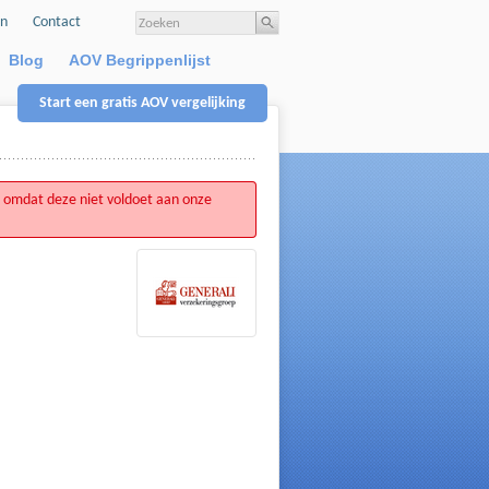
en
Contact
Blog
AOV Begrippenlijst
Start een gratis AOV vergelijking
 omdat deze niet voldoet aan onze