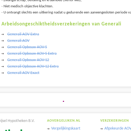
-
Zwangerschap, bevalling en kraambed (verlof wel);
-
Niet medisch objective klachten.
- U ontvangt slechts een uitkering nadat u gedurende een aaneengesloten periode v
Arbeidsongeschiktheidsverzekeringen van Generali
Generali AOV Extra
Generali AOV
Generali Opbouw AOV-5
Generali Opbouw AOV-5 Extra
Generali Opbouw AOV-12
Generali Opbouw AOV-12 Extra
Generali AOV Exact
eijsel Hypotheken B.V.
AOVERGELIJKEN.NL
VERZEKERINGEN
Vergelijkingskaart
Afgekeurde AOV