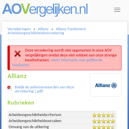
Toggle
navigat
Verzekeringen
»
Allianz
»
Allianz Fundament
Arbeidsongeschiktheidsverzekering
Deze verzekering wordt niet opgenomen in onze AOV
vergelijkingen omdat deze niet voldoet aan onze strenge
kwaliteitseisen.
Meer informatie over gefilterde
resultaten.
Allianz
Bekijk de polisvoorwaarden van deze
verzekering (.pdf)
Rubrieken
Arbeidsongeschiktheidscriterium
Arbeidsongeschiktheidsoorzaken
Omvang van de uitkering