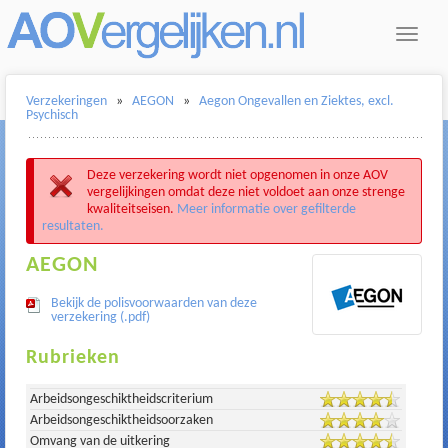
Toggle
navigat
Verzekeringen
»
AEGON
»
Aegon Ongevallen en Ziektes, excl.
Psychisch
Deze verzekering wordt niet opgenomen in onze AOV
vergelijkingen omdat deze niet voldoet aan onze strenge
kwaliteitseisen.
Meer informatie over gefilterde
resultaten.
AEGON
Bekijk de polisvoorwaarden van deze
verzekering (.pdf)
Rubrieken
Arbeidsongeschiktheidscriterium
Arbeidsongeschiktheidsoorzaken
Omvang van de uitkering